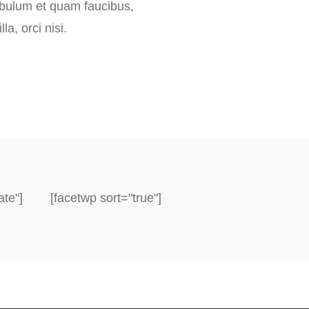
tibulum et quam faucibus,
la, orci nisi.
ate"]
[facetwp sort="true"]